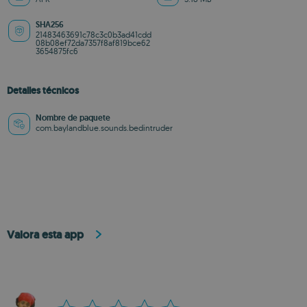
SHA256
21483463691c78c3c0b3ad41cdd
08b08ef72da7357f8af819bce62
3654875fc6
Detalles técnicos
Nombre de paquete
com.baylandblue.sounds.bedintruder
Valora esta app