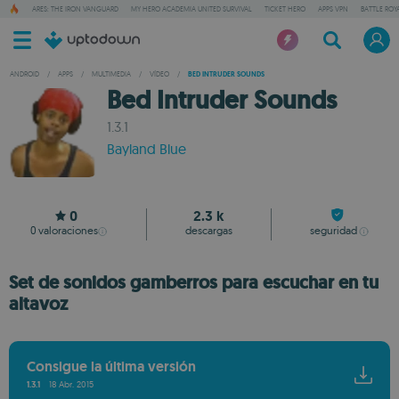
ARES: THE IRON VANGUARD
MY HERO ACADEMIA UNITED SURVIVAL
TICKET HERO
APPS VPN
BATTLE ROY
ANDROID
/
APPS
/
MULTIMEDIA
/
VÍDEO
/
BED INTRUDER SOUNDS
Bed Intruder Sounds
1.3.1
Bayland Blue
0
2.3 k
0
valoraciones
descargas
seguridad
Set de sonidos gamberros para escuchar en tu
altavoz
Consigue la última versión
1.3.1
18 Abr. 2015