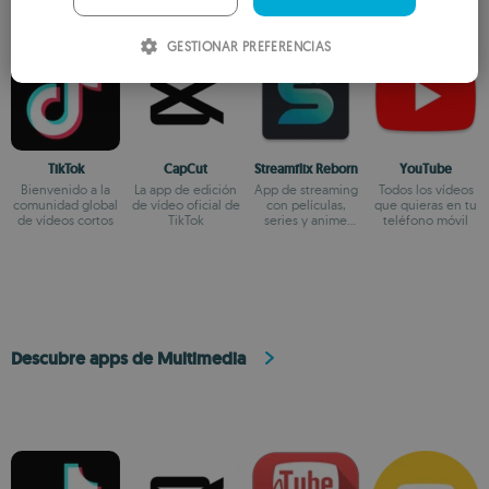
ITALIAN
GESTIONAR PREFERENCIAS
SPANISH
ROMANIAN
TikTok
CapCut
Streamflix Reborn
YouTube
Bienvenido a la
La app de edición
App de streaming
Todos los vídeos
comunidad global
de vídeo oficial de
con películas,
que quieras en tu
de vídeos cortos
TikTok
series y anime
teléfono móvil
100% gratuita
Descubre apps de Multimedia