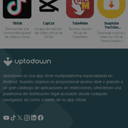
TikTok
CapCut
TubeMate
Snaptube
YouTube
Bienvenido a la
La app de edición
Tercera versión
downloader &
comunidad global
de vídeo oficial de
oficial de
Descarga música y
MP3 converter
de vídeos cortos
TikTok
TubeMate
vídeo en HD de
forma limpia y
segura
Uptodown es una app store multiplataforma especializada en
Android. Nuestro objetivo es proporcionar acceso libre y gratuito a
un gran catálogo de aplicaciones sin restricciones, ofreciendo una
plataforma de distribución legal accesible desde cualquier
navegador, así como a través de su app oficial.