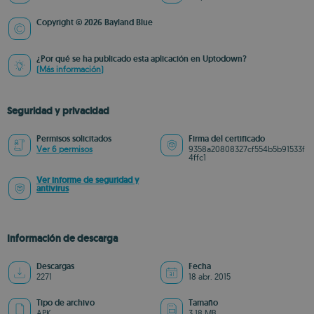
Copyright © 2026 Bayland Blue
¿Por qué se ha publicado esta aplicación en Uptodown?
(Más información)
Seguridad y privacidad
Permisos solicitados
Firma del certificado
Ver 6 permisos
9358a20808327cf554b5b91533f
4ffc1
Ver informe de seguridad y
antivirus
Información de descarga
Descargas
Fecha
2271
18 abr. 2015
Tipo de archivo
Tamaño
APK
3.18 MB